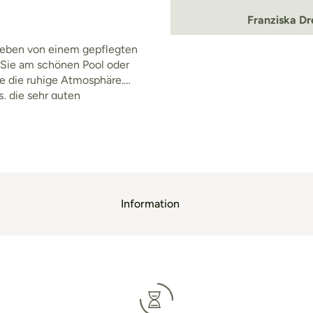
Franziska Dr
mgeben von einem gepflegten
 Sie am schönen Pool oder
 die ruhige Atmosphäre.
, die sehr guten
der Umgebung und für
Information