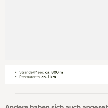
Strände/Meer:
ca. 800 m
Restaurants:
ca. 1 km
Andere haben sich auch angese