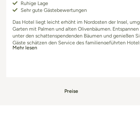
Ruhige Lage
Sehr gute Gästebewertungen
Das Hotel liegt leicht erhöht im Nordosten der Insel, u
Garten mit Palmen und alten Olivenbäumen. Entspannen
unter den schattenspendenden Bäumen und genießen Sie
Gäste schätzen den Service des familiengeführten Hotels
Mehr lesen
Gästebewertungen sprechen für sich. Für Erkundungen 
weitere Aktivitäte
Preise