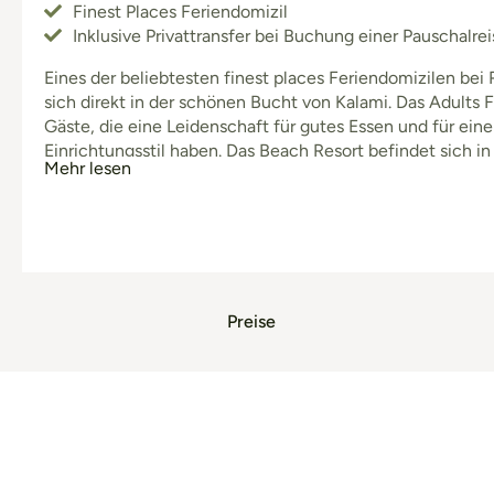
Finest Places Feriendomizil
Inklusive Privattransfer bei Buchung einer Pauschalrei
Eines der beliebtesten finest places Feriendomizilen be
sich direkt in der schönen Bucht von Kalami. Das Adults Fr
Gäste, die eine Leidenschaft für gutes Essen und für eine
Einrichtungsstil haben. Das Beach Resort befindet sich i
Mehr lesen
von fast allen Ebenen einen fantastischen Blick aufs Meer
Preise