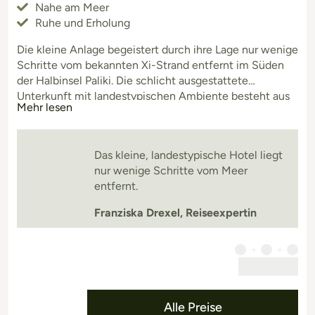
Nahe am Meer
Ruhe und Erholung
Die kleine Anlage begeistert durch ihre Lage nur wenige
Schritte vom bekannten Xi-Strand entfernt im Süden
der Halbinsel Paliki. Die schlicht ausgestattete
Unterkunft mit landestypischen Ambiente besteht aus
Mehr lesen
mehreren Gebäuden und bietet eine entspannte
Atmosphäre. Ideal für Gäste die Erholung in naturnaher
Umgebung in direkter Nähe zum Meer suchen. Der
Das kleine, landestypische Hotel liegt
Poolbereich mit Liegen und Sonnenschirmen bil
nur wenige Schritte vom Meer
entfernt.
Franziska Drexel, Reiseexpertin
Alle Preise