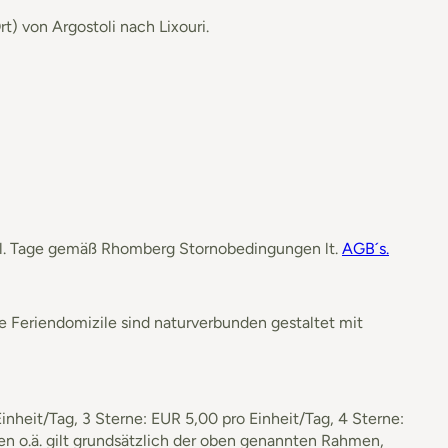
t) von Argostoli nach Lixouri.
restl. Tage gemäß Rhomberg Stornobedingungen lt.
AGB´s.
se Feriendomizile sind naturverbunden gestaltet mit
nheit/Tag, 3 Sterne: EUR 5,00 pro Einheit/Tag, 4 Sterne:
en o.ä. gilt grundsätzlich der oben genannten Rahmen,