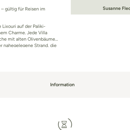
Susanne Flec
– gültig für Reisen im
 Lixouri auf der Paliki-
nem Charme. Jede Villa
iche mit alten Olivenbäumen
Der nahegelegene Strand, die
 machen die Villen z
Information