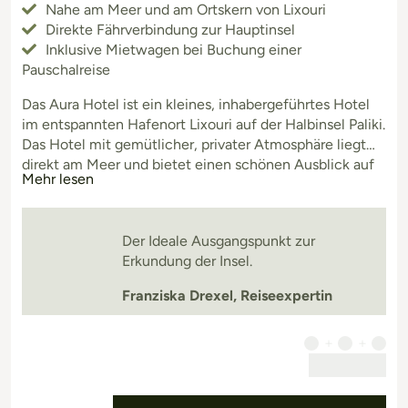
Nahe am Meer und am Ortskern von Lixouri
Direkte Fährverbindung zur Hauptinsel
Inklusive Mietwagen bei Buchung einer
Pauschalreise
Das Aura Hotel ist ein kleines, inhabergeführtes Hotel
im entspannten Hafenort Lixouri auf der Halbinsel Paliki.
Das Hotel mit gemütlicher, privater Atmosphäre liegt
direkt am Meer und bietet einen schönen Ausblick auf
Mehr lesen
die Bucht von Argostoli. Der kleine Ortskern mit einer
Auswahl an Cafés Restaurant und Tavernas ist nur
wenige Schritte entfernt.
Der Ideale Ausgangspunkt zur
Erkundung der Insel.
Franziska Drexel, Reiseexpertin