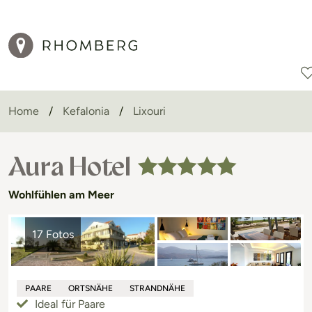
Home
Kefalonia
Lixouri
Reiseziele
Reisearten
Aktionen
Aura Hotel
Wohlfühlen am Meer
17 Fotos
PAARE
ORTSNÄHE
STRANDNÄHE
Ideal für Paare