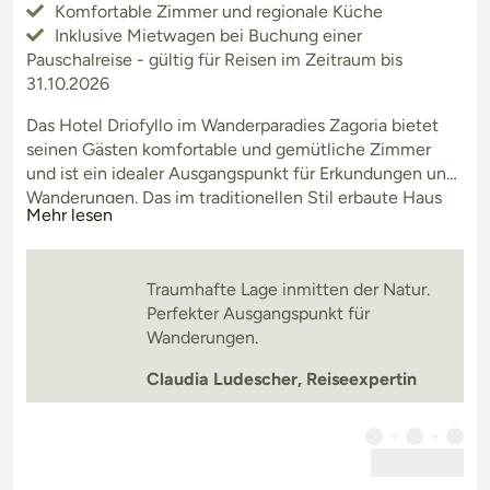
Komfortable Zimmer und regionale Küche
Inklusive Mietwagen bei Buchung einer
Pauschalreise - gültig für Reisen im Zeitraum bis
31.10.2026
Das Hotel Driofyllo im Wanderparadies Zagoria bietet
seinen Gästen komfortable und gemütliche Zimmer
und ist ein idealer Ausgangspunkt für Erkundungen und
Wanderungen. Das im traditionellen Stil erbaute Haus
Mehr lesen
verfügt über zehn Gästezimmer. Das hoteleigene
Restaurant bietet eine gute regionale Küche an.
Traumhafte Lage inmitten der Natur.
Perfekter Ausgangspunkt für
Wanderungen.
Claudia Ludescher, Reiseexpertin