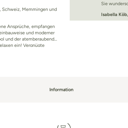
Sie wundersc
ich, Schweiz, Memmingen und
Isabella Köb
obene Ansprüche, empfangen
 Steinbauweise und moderner
ool und der atemberaubende
Relaxen ein! Vergnügte
änden mit weißem Sand und
Information