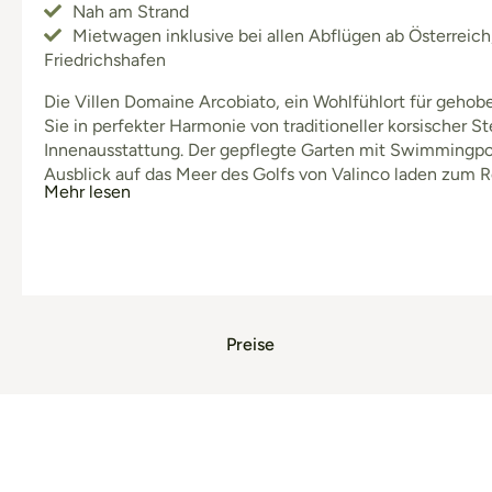
Nah am Strand
Mietwagen inklusive bei allen Abflügen ab Österre
Friedrichshafen
Die Villen Domaine Arcobiato, ein Wohlfühlort für geh
Sie in perfekter Harmonie von traditioneller korsischer
Innenausstattung. Der gepflegte Garten mit Swimmingp
Ausblick auf das Meer des Golfs von Valinco laden zum 
Mehr lesen
Sonnentage erleben Sie an den nahegelegenen Sandstr
türk
Preise