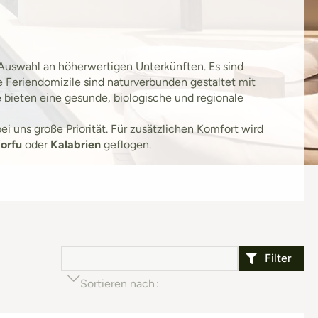
 Auswahl an höherwertigen Unterkünften. Es sind
e Feriendomizile sind naturverbunden gestaltet mit
e
bieten eine gesunde, biologische und regionale
i uns große Priorität. Für zusätzlichen Komfort wird
Korfu
oder
Kalabrien
geflogen.
Filter
Sortieren nach
Beliebtheit (aufsteigend)