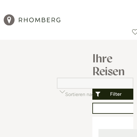
Reiseziele
Reisearten
Aktionen
Ihre
Reisen
Filter
Sortieren nach
Beliebtheit (auf