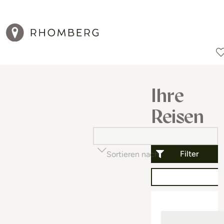
Reiseziele
Reisearten
Aktionen
Ihre
Reisen
Filter
Sortieren nach
Beliebtheit (auf