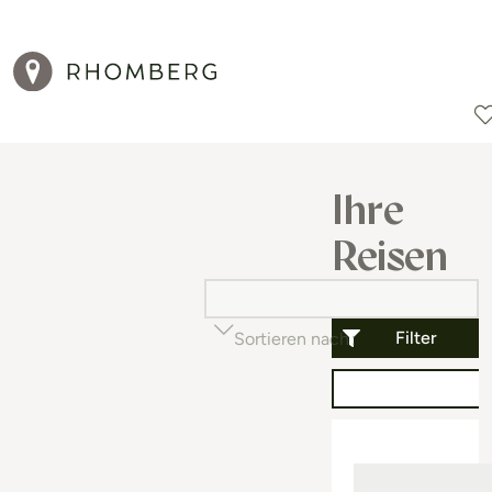
Reiseziele
Reisearten
Aktionen
Ihre
Reisen
Filter
Sortieren nach
Beliebtheit (auf