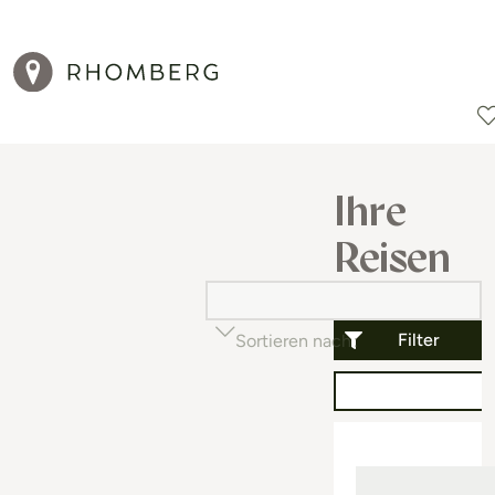
Reiseziele
Reisearten
Aktionen
Ihre
Reisen
Filter
Sortieren nach
Beliebtheit (auf