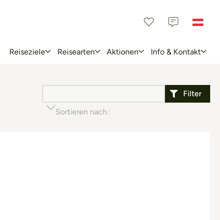
Reiseziele
Reisearten
Aktionen
Info & Kontakt
Filter
Sortieren nach
Beliebtheit (aufsteigend)