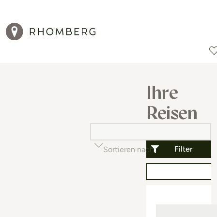
Reiseziele
Reisearten
Aktionen
Ihre
Reisen
Filter
Sortieren nach
Beliebtheit (auf