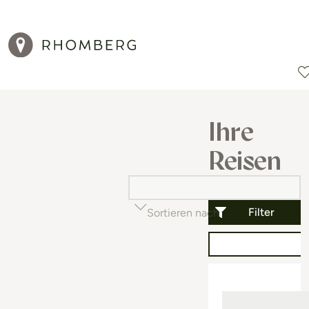
Reiseziele
Reisearten
Aktionen
Ihre
Reisen
Filter
Sortieren nach
Beliebtheit (auf