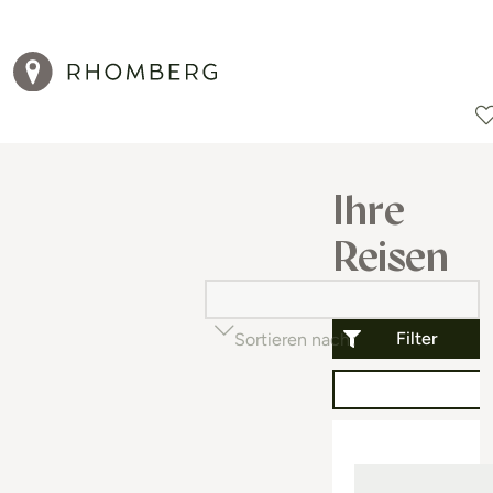
Reiseziele
Reisearten
Aktionen
Ihre
Reisen
Filter
Sortieren nach
Beliebtheit (auf