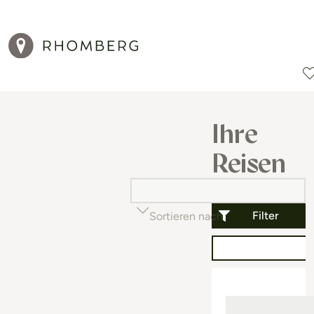
Reiseziele
Reisearten
Aktionen
Ihre
Reisen
Filter
Sortieren nach
Beliebtheit (auf