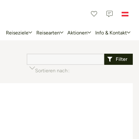
Reiseziele
Reisearten
Aktionen
Info & Kontakt
Filter
Sortieren nach
Beliebtheit (aufsteigend)