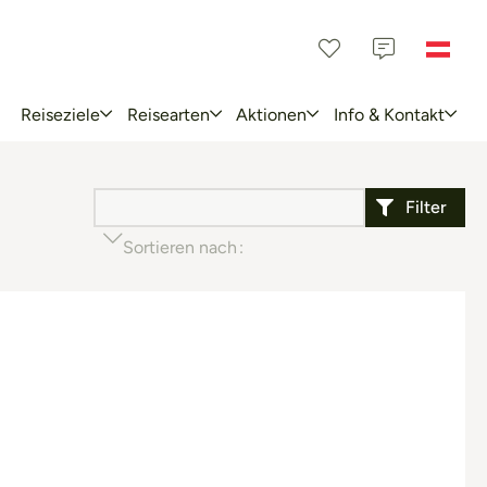
Reiseziele
Reisearten
Aktionen
Info & Kontakt
Filter
Sortieren nach
Beliebtheit (aufsteigend)