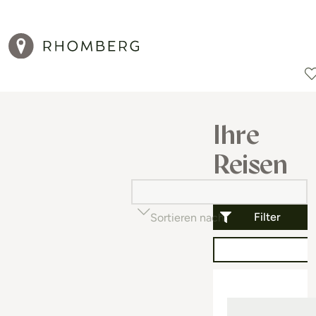
Reiseziele
Reisearten
Aktionen
Ihre
Reisen
Filter
Sortieren nach
Beliebtheit (auf