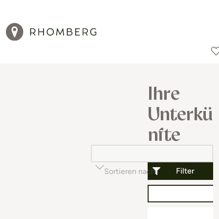
Reiseziele
Reisearten
Aktionen
Ihre
Unterkü
nfte
Filter
Sortieren nach
Beliebtheit (auf