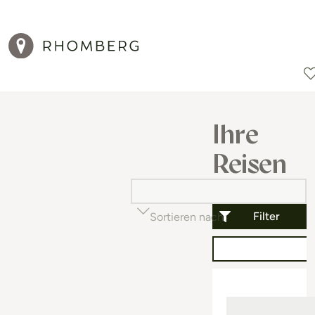
Reiseziele
Reisearten
Aktionen
Ihre
Reisen
Filter
Sortieren nach
Beliebtheit (auf