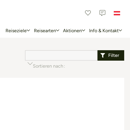
Reiseziele
Reisearten
Aktionen
Info & Kontakt
Filter
Sortieren nach
Beliebtheit (aufsteigend)