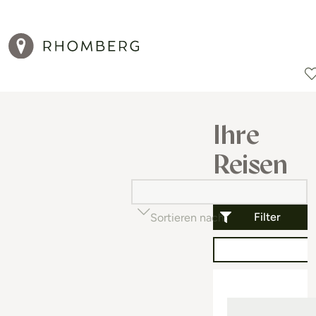
Reiseziele
Reisearten
Aktionen
Ihre
Reisen
Filter
Sortieren nach
Beliebtheit (auf