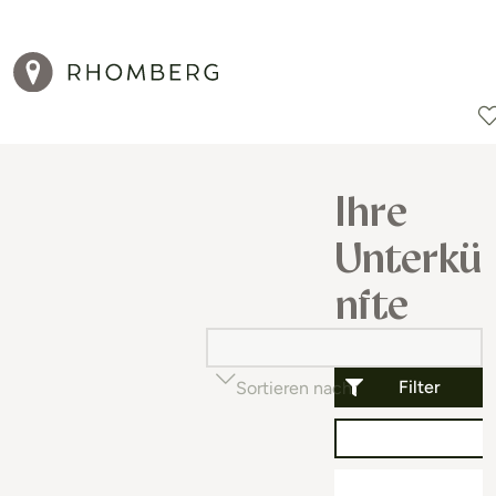
Reiseziele
Reisearten
Aktionen
Ihre
Unterkü
nfte
Filter
Sortieren nach
Beliebtheit (auf