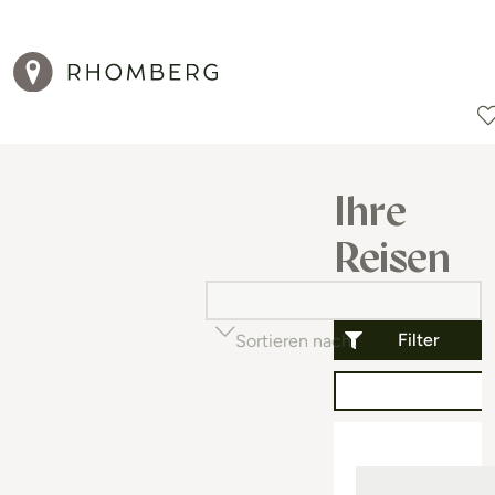
Reiseziele
Reisearten
Aktionen
Ihre
Reisen
Filter
Sortieren nach
Beliebtheit (auf