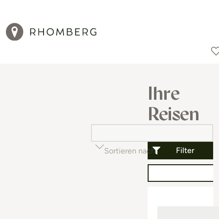
Reiseziele
Reisearten
Aktionen
Ihre
Reisen
Filter
Sortieren nach
Beliebtheit (auf