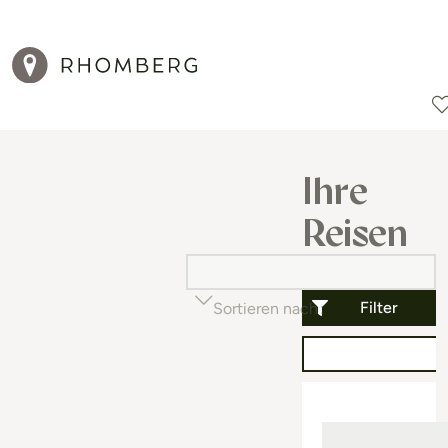
Reiseziele
Reisearten
Aktionen
Ihre
Reisen
Filter
Sortieren nach
Beliebtheit (auf