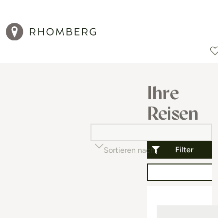
Reiseziele
Reisearten
Aktionen
Ihre
Reisen
Filter
Sortieren nach
Beliebtheit (auf