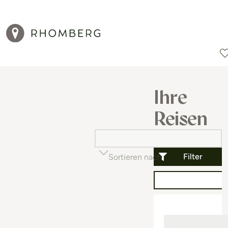
Reiseziele
Reisearten
Aktionen
Ihre
Reisen
Filter
Sortieren nach
Beliebtheit (auf