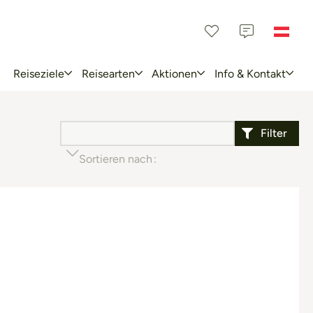
Reiseziele
Reisearten
Aktionen
Info & Kontakt
Filter
Sortieren nach
Beliebtheit (aufsteigend)