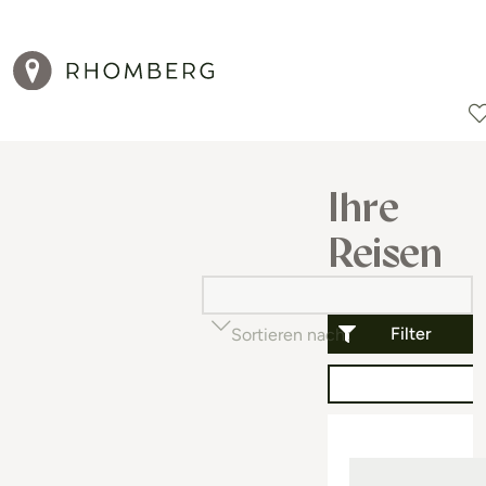
Reiseziele
Reisearten
Aktionen
Ihre
Reisen
Filter
Sortieren nach
Beliebtheit (auf