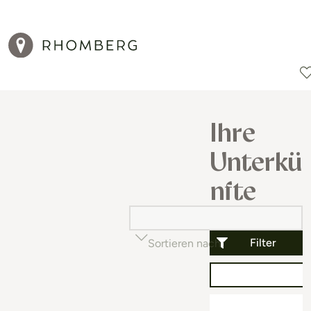
Reiseziele
Reisearten
Aktionen
Ihre
Unterkü
nfte
Filter
Sortieren nach
Beliebtheit (auf