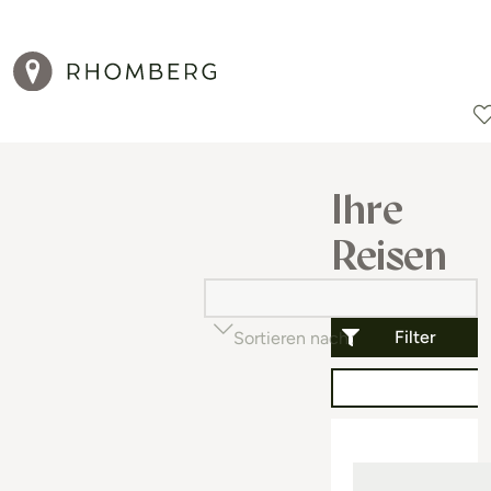
Reiseziele
Reisearten
Aktionen
Ihre
Reisen
Filter
Sortieren nach
Beliebtheit (auf