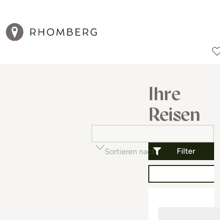
Reiseziele
Reisearten
Aktionen
Ihre
Reisen
Filter
Sortieren nach
Beliebtheit (auf