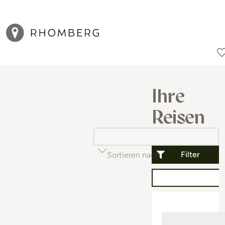
Reiseziele
Reisearten
Aktionen
Ihre
Reisen
Filter
Sortieren nach
Beliebtheit (auf