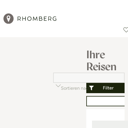
Reiseziele
Reisearten
Aktionen
Ihre
Reisen
Filter
Sortieren nach
Beliebtheit (auf