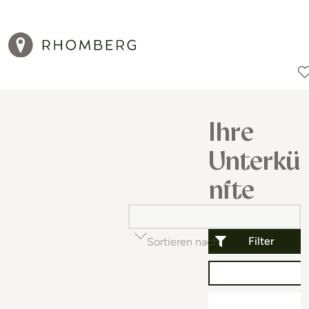
Reiseziele
Reisearten
Aktionen
Ihre
Unterkü
nfte
Filter
Sortieren nach
Beliebtheit (auf