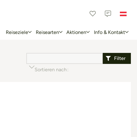
Reiseziele
Reisearten
Aktionen
Info & Kontakt
Filter
Sortieren nach
Beliebtheit (aufsteigend)