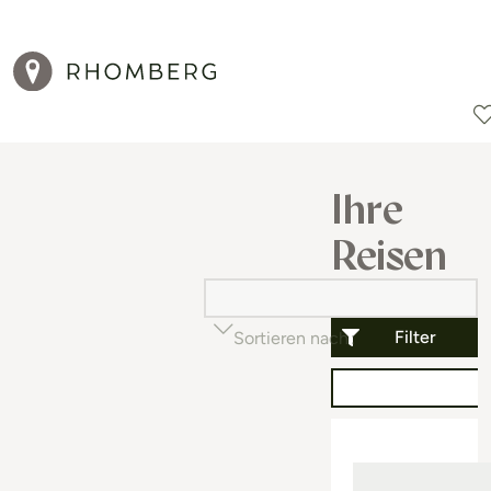
Reiseziele
Reisearten
Aktionen
Ihre
Reisen
Filter
Sortieren nach
Beliebtheit (auf