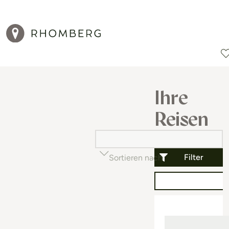
Reiseziele
Reisearten
Aktionen
Ihre
Reisen
Filter
Sortieren nach
Beliebtheit (auf