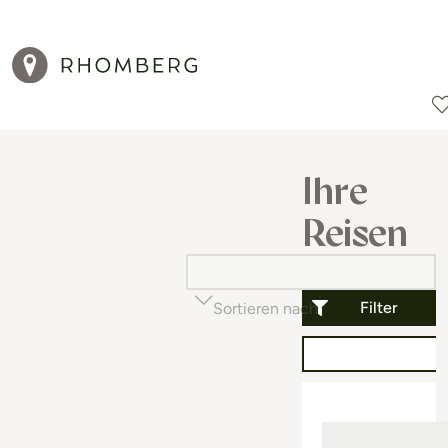
Reiseziele
Reisearten
Aktionen
Ihre
Reisen
Filter
Sortieren nach
Beliebtheit (auf