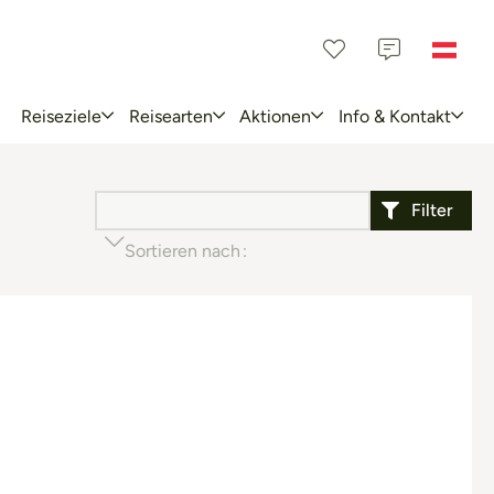
Reiseziele
Reisearten
Aktionen
Info & Kontakt
Filter
Sortieren nach
Beliebtheit (aufsteigend)