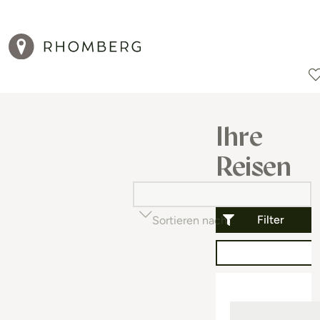
Reiseziele
Reisearten
Aktionen
Ihre
Reisen
Filter
Sortieren nach
Beliebtheit (auf