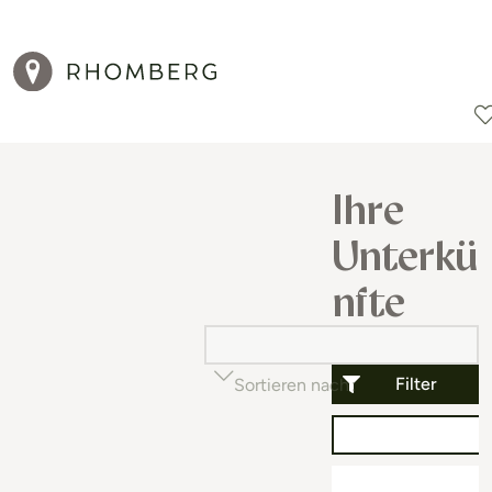
Reiseziele
Reisearten
Aktionen
Ihre
Unterkü
nfte
Filter
Sortieren nach
Beliebtheit (auf