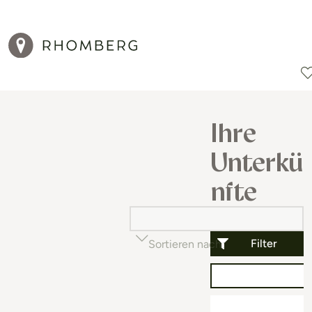
Reiseziele
Reisearten
Aktionen
Ihre
Unterkü
nfte
Filter
Sortieren nach
Beliebtheit (auf