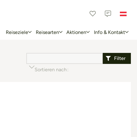
Reiseziele
Reisearten
Aktionen
Info & Kontakt
Filter
Sortieren nach
Beliebtheit (aufsteigend)