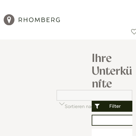
Reiseziele
Reisearten
Aktionen
Ihre
Unterkü
nfte
Filter
Sortieren nach
Beliebtheit (auf