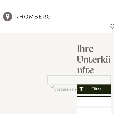
Reiseziele
Reisearten
Aktionen
Ihre
Unterkü
nfte
Filter
Sortieren nach
Beliebtheit (auf