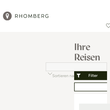
Reiseziele
Reisearten
Aktionen
Ihre
Reisen
Filter
Sortieren nach
Beliebtheit (auf